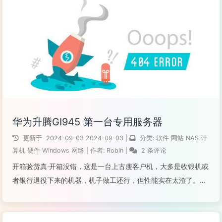
阅读全文...
华为升腾GI945 第一台专用服务器
更新于
2024-09-03
2024-09-03
|
分类:
软件
网站
NAS
计
算机
硬件
Windows
网络
|
作者:
Robin
|
2 条评论
开箱验货真·开箱没错，这是一台上古瘦客户机，大多是收银机或
者银行退役下来的机器，机子做工还行，但性能实在太渣了。主
机带2G RAM和电源80元，由于机器放在卧室需要安静；12v也
不能直接取，和解锁BIOS一样需要工具，选择让卖家配了拆机
2.5寸盘，500...