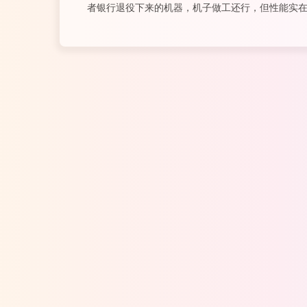
者银行退役下来的机器，机子做工还行，但性能实
带2G RAM和电源80元，由于机器放在卧室需要安静
直接取，和解锁BIOS一样需要工具，选择让卖家配了
盘，500...
阅读全文...