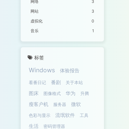
网络
3
网站
3
虚拟化
0
音乐
1
标签
Windows
体验报告
番剧
看番日记
关于本站
图床
华为
图像格式
升腾
瘦客户机
微软
服务器
流氓软件
色彩与显示
工具
生活
密码管理器