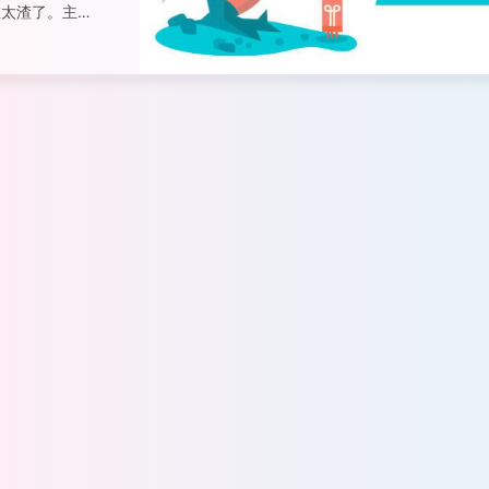
在太渣了。主机
；12v也不能
拆机2.5寸