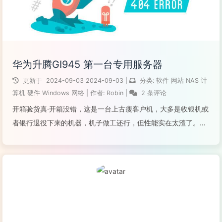
华为升腾GI945 第一台专用服务器
更新于
2024-09-03
2024-09-03
|
分类:
软件
网站
NAS
计
算机
硬件
Windows
网络
|
作者:
Robin
|
2 条评论
开箱验货真·开箱没错，这是一台上古瘦客户机，大多是收银机或
者银行退役下来的机器，机子做工还行，但性能实在太渣了。主
机带2G RAM和电源80元，由于机器放在卧室需要安静；12v也
不能直接取，和解锁BIOS一样需要工具，选择让卖家配了拆机
2.5寸盘，500...
阅读全文...